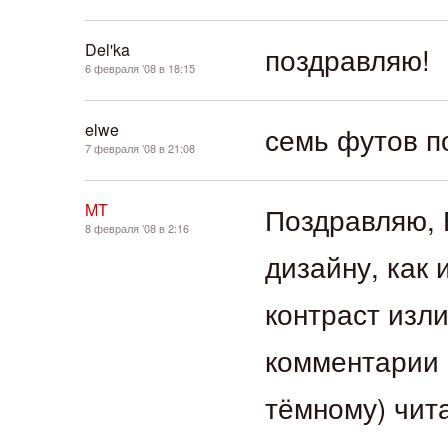
Del'ka
поздравляю!
6 февраля ’08 в 18:15
elwe
семь футов по
7 февраля ’08 в 21:08
MT
Поздравляю, 
8 февраля ’08 в 2:16
дизайну, как 
контраст изл
комментарии 
тёмному) чит