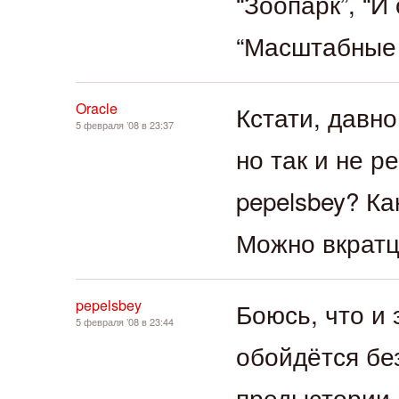
“Зоопарк”, “И
“Масштабные 
Oracle
Кстати, давно
5 февраля ’08 в 23:37
но так и не р
pepelsbey? К
Можно вкратце
pepelsbey
Боюсь, что и 
5 февраля ’08 в 23:44
обойдётся бе
предыстории 