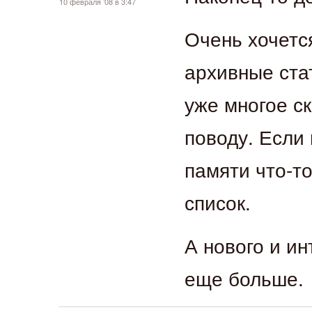
10 февраля ’08 в 3:47
Очень хочетс
архивные ста
уже многое с
поводу. Если 
памяти что-т
список.
А нового и ин
еще больше.