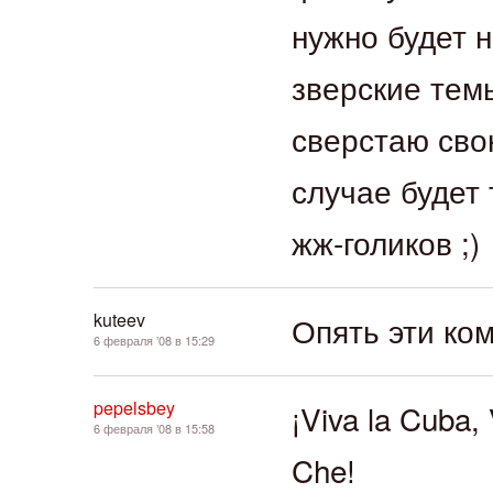
нужно будет 
зверские темы
сверстаю сво
случае будет
жж-голиков ;)
kuteev
Опять эти ком
6 февраля ’08 в 15:29
pepelsbey
¡Viva la Cuba, 
6 февраля ’08 в 15:58
Che!