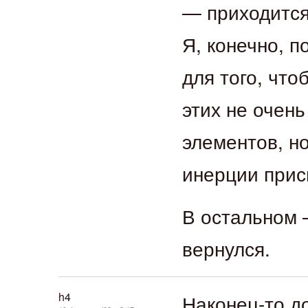
— приходится
Я, конечно, п
для того, что
этих не очен
элементов, но
инерции прис
В остальном 
вернулся.
h4
Наконец-то д