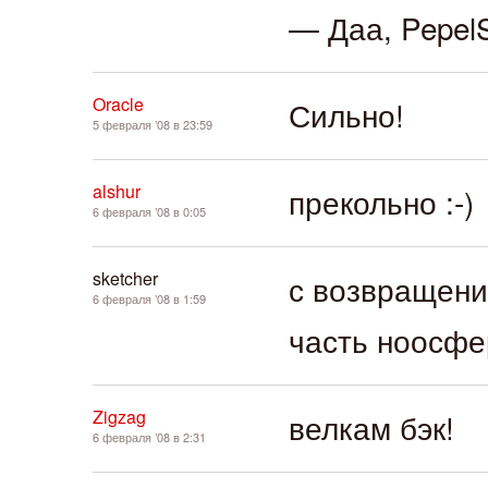
— Даа, Pepel
Oracle
Сильно!
5 февраля ’08 в 23:59
alshur
прекольно :-)
6 февраля ’08 в 0:05
sketcher
с возвращени
6 февраля ’08 в 1:59
часть ноосфе
Zigzag
велкам бэк!
6 февраля ’08 в 2:31