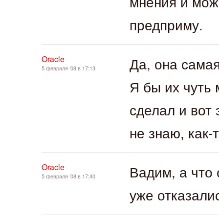
мнения и мож
предприму.
Oracle
Да, она самая
5 февраля ’08 в 17:13
Я бы их чуть
сделал и вот 
не знаю, как-
Oracle
Вадим, а что
5 февраля ’08 в 17:40
уже отказалис