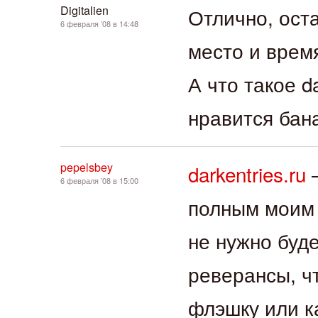
Digitalien
Отлично, ост
6 февраля ’08 в 14:48
место и время
А что такое d
нравится ба
pepelsbey
darkentries.ru
—
6 февраля ’08 в 15:00
полным моим 
не нужно буд
реверансы, ч
флэшку или к