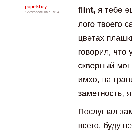
pepelsbey
я тебе е
flint,
12 февраля ’08 в 15:34
лого твоего с
цветах плашки
говорил, что 
скверный мони
имхо, на гран
заметность, я
Послушал зам
всего, буду 