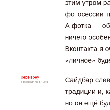
этим утром р
фотосессии т
А фотка — обы
ничего особен
Вконтакта я о
«личное» буде
pepelsbey
Сайдбар слев
5 февраля ’08 в 19:15
традиции и, 
но он ещё буд