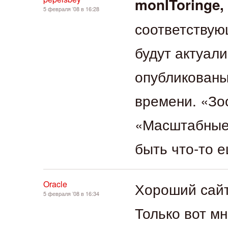
monIToringe,
5 февраля ’08 в 16:28
соответствую
будут актуал
опубликованы
времени. «Зо
«Масштабные 
быть что-то
Oracle
Хороший сайт
5 февраля ’08 в 16:34
Только вот мн