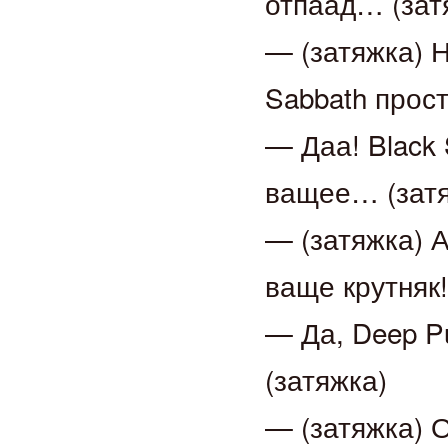
отпаад… (зат
— (затяжка) 
Sabbath прос
— Даа! Black 
ващее… (затя
— (затяжка) А
ваще крутняк!
— Да, Deep P
(затяжка)
— (затяжка) О