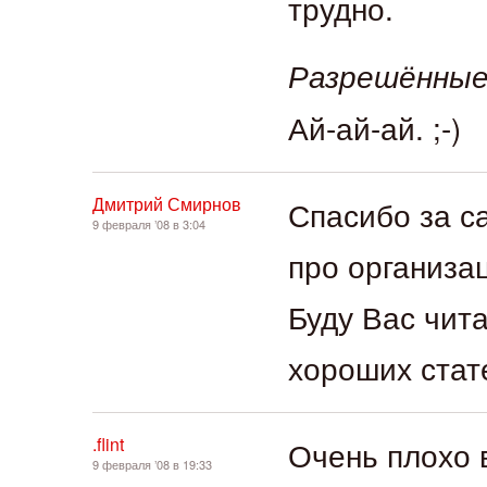
трудно.
Разрешённы
Ай-ай-ай. ;-)
Дмитрий Смирнов
Спасибо за са
9 февраля ’08 в 3:04
про организа
Буду Вас чита
хороших стат
.flint
Очень плохо 
9 февраля ’08 в 19:33