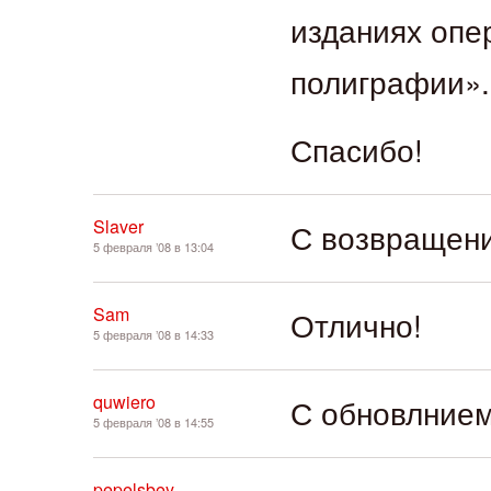
изданиях опе
полиграфии».
Спасибо!
Slaver
С возвращен
5 февраля ’08 в 13:04
Sam
Отлично!
5 февраля ’08 в 14:33
quwiero
С обновлнием
5 февраля ’08 в 14:55
pepelsbey