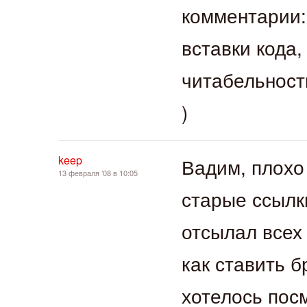
комментарии:
вставки кода
читабельнос
)
keep
Вадим, плохо
13 февраля ’08 в 10:05
старые ссылк
отсылал всех
как ставить б
хотелось пос