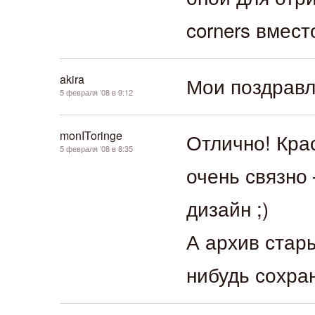
corners вместо
akira
Мои поздравл
5 февраля ’08 в 9:12
monIToringe
Отлично! Кра
5 февраля ’08 в 8:35
очень связно
дизайн ;)
А архив стары
нибудь сохра