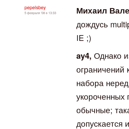
pepelsbey
Михаил Вале
5 февраля ’08 в 13:33
дождусь multi
IE ;)
Однако и
ay4,
ограничений 
набора неред
укороченных 
обычные; так
допускается 