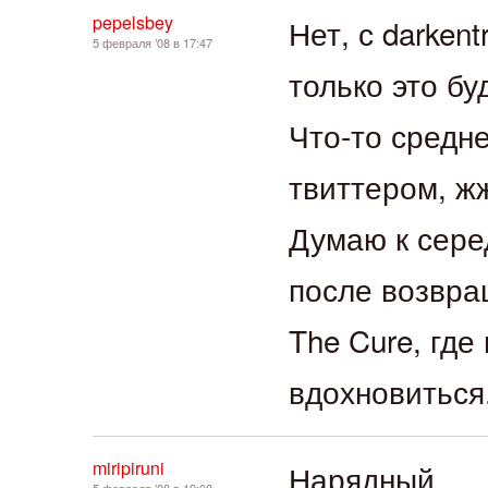
pepelsbey
Нет, с darkent
5 февраля ’08 в 17:47
только это бу
Что-то средн
твиттером, жж
Думаю к сере
после возвра
The Cure, где
вдохновиться
miripiruni
Нарядный.