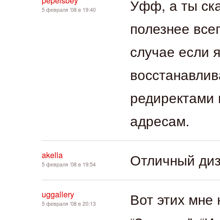
pepelsbey
Уфф, а ты ск
5 февраля ’08 в 19:40
полезнее все
случае если я
восстанавлива
редиректами 
адресам.
akella
Отличный диз
5 февраля ’08 в 19:54
uggallery
Вот этих мне 
5 февраля ’08 в 20:13