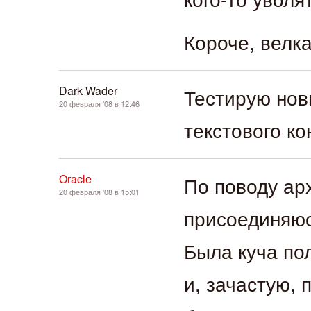
Короче, велка
Dark Wader
Тестирую нов
20 февраля ’08 в 12:46
текстового ко
Oracle
По поводу ар
20 февраля ’08 в 15:01
присоединяюс
Была куча по
и, зачастую, 