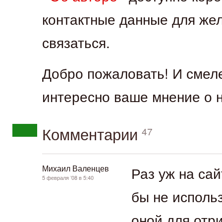
контактные данные для же
связаться.
Добро пожаловать! И смел
интересно ваше мнение о н
47
Комментарии
Михаил Валенцев
Раз уж на сай
5 февраля ’08 в 5:40
бы не использ
оной для отри