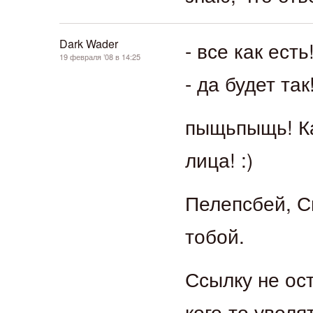
Dark Wader
- все как есть
19 февраля ’08 в 14:25
- да будет так
пыщьпыщь! Ка
лица! :)
Пелепсбей, С
тобой.
Ссылку не ос
кого-то уволя