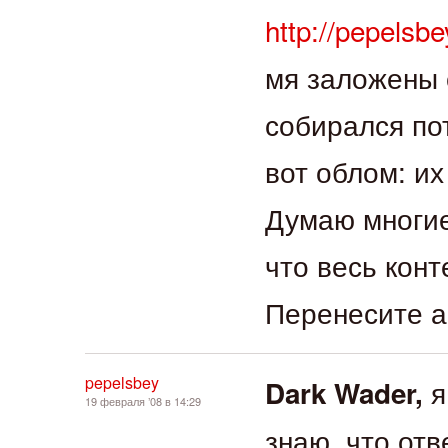
http://pepelsbe
мя заложены 
собирался по
вот облом: их 
Думаю многие
что весь конт
Перенесите ар
pepelsbey
я
Dark Wader,
19 февраля ’08 в 14:29
знаю, что отв