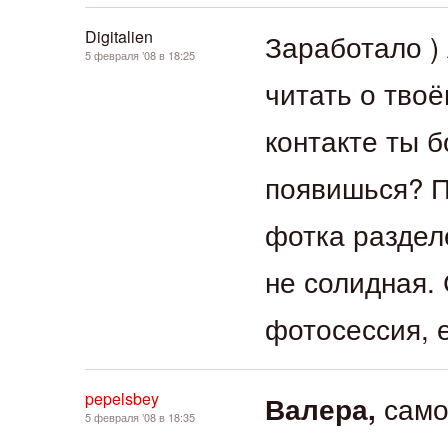
Digitalien
Заработало ) 
5 февраля ’08 в 18:25
читать о тво
контакте ты 
появишься? 
фотка разделе
не солидная.
фотосессия, 
pepelsbey
само
Валера,
5 февраля ’08 в 18:35