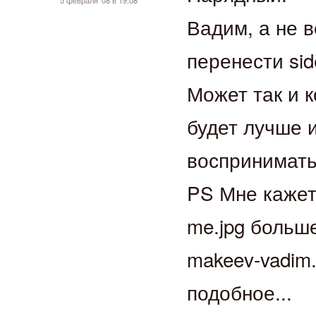
5 февраля ’08 в 19:08
Вадим, а не 
перенести sid
Может так и 
будет лучше и
воспринимать
PS Мне кажет
me.jpg больш
makeev-vadim.
подобное...