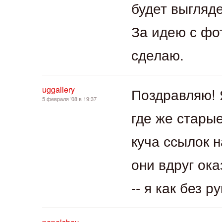
будет выгляде
За идею с фо
сделаю.
uggallery
Поздравляю! 
5 февраля ’08 в 19:37
где же стары
куча ссылок н
они вдруг ок
-- я как без рук