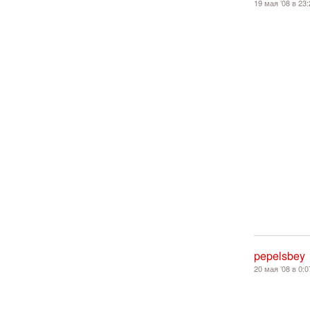
19 мая ’08 в 23:
pepelsbey
20 мая ’08 в 0:0