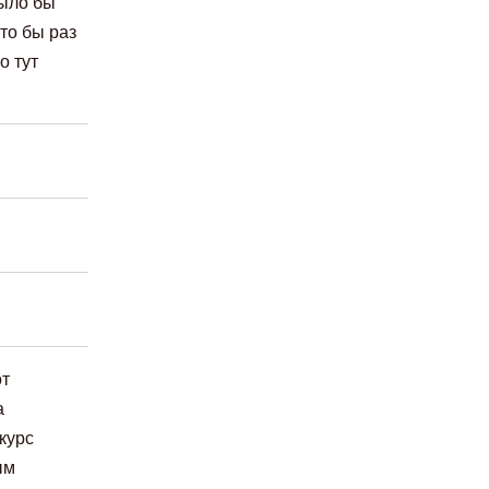
было бы
что бы раз
о тут
от
а
курс
ым