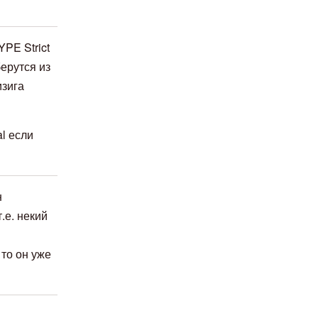
PE Strict
ерутся из
изига
l если
н
.е. некий
 то он уже