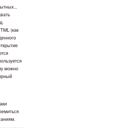
ытных...
авать
д.
HTML (как
денного
открытие
ется
пользуется
чу можно
лярный
таки
тремиться
ваниям.