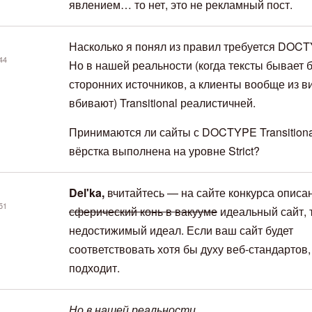
явлением… то нет, это не рекламный пост.
Насколько я понял из правил требуется DOCTY
44
Но в нашей реальности (когда тексты бывает б
сторонних источников, а клиенты вообще из в
вбивают) Transitional реалистичней.
Принимаются ли сайты с DOCTYPE Transitiona
вёрстка выполнена на уровне Strict?
Del'ka,
вчитайтесь — на сайте конкурса описа
51
сферический конь в вакууме
идеальный сайт, т
недостижимый идеал. Если ваш сайт будет
соответствовать хотя бы духу веб-стандартов,
подходит.
Но в нашей реальности...