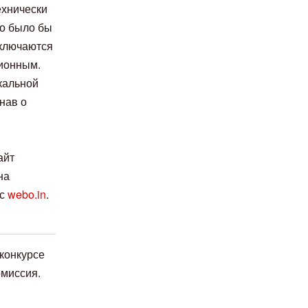
ехнически
но было бы
аключаются
ционным.
кальной
нав о
айт
на
 с
webo.in
.
 конкурсе
омиссия.