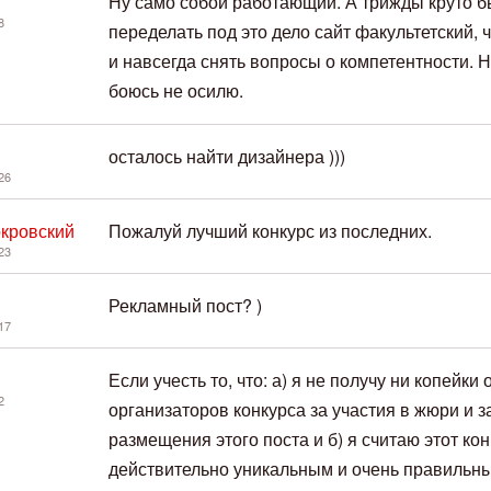
Ну само собой работающий. А трижды круто 
8
переделать под это дело сайт факультетский, 
и навсегда снять вопросы о компетентности. Н
боюсь не осилю.
осталось найти дизайнера )))
26
кровский
Пожалуй лучший конкурс из последних.
23
Рекламный пост? )
17
Если учесть то, что: а) я не получу ни копейки 
2
организаторов конкурса за участия в жюри и з
размещения этого поста и б) я считаю этот кон
действительно уникальным и очень правильн