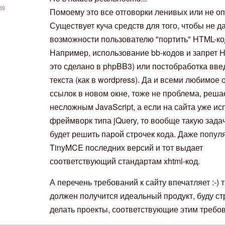
39
Помоему это все отговорки ленивых или не оп
Существует куча средств для того, чтобы не д
возможности пользователю "портить" HTML-ко
Например, использование bb-кодов и запрет 
это сделано в phpBB3) или постобработка вве
текста (как в wordpress). Да и всеми любимое 
ссылок в новом окне, тоже не проблема, реша
несложным JavaScript, а если на сайта уже ис
фреймворк типа jQuery, то вообще такую зада
будет решить парой строчек кода. Даже попу
TinyMCE последних версий и тот выдает
соответствующий стандартам xhtml-код.
А перечень требований к сайту впечатляет :-) 
должен получится идеальный продукт, буду с
делать проекты, соответствующие этим требо