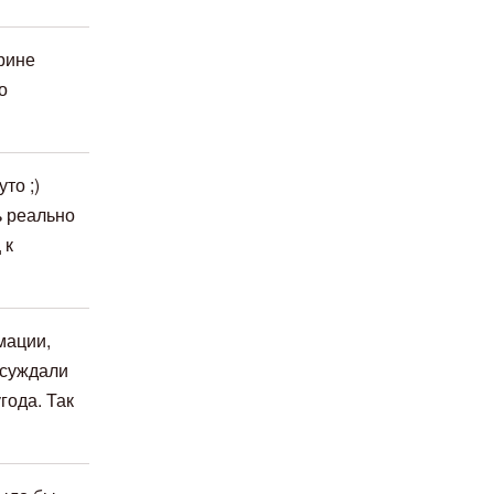
орине
о
то ;)
ь реально
 к
мации,
бсуждали
года. Так