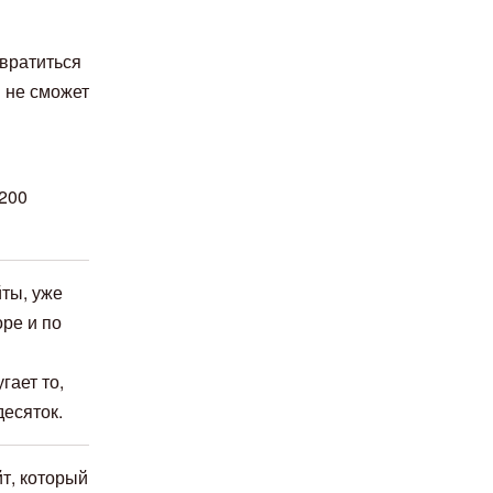
евратиться
 не сможет
200
ты, уже
ре и по
гает то,
десяток.
йт, который