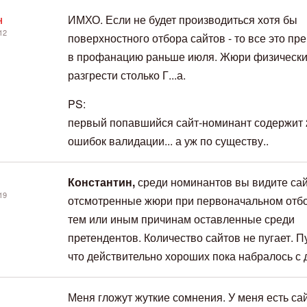
н
ИМХО. Если не будет производиться хотя бы
12
поверхностного отбора сайтов - то все это пр
в профанацию раньше июля. Жюри физически
разгрести столько Г...а.
PS:
первый попавшийся сайт-номинант содержит 
ошибок валидации... а уж по существу..
Константин,
среди номинантов вы видите сай
19
отсмотренные жюри при первоначальном отбо
тем или иным причинам оставленные среди
претендентов. Количество сайтов не пугает. Пу
что действительно хороших пока набралось с 
Меня гложут жуткие сомнения. У меня есть са